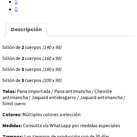
Descripción
Sillón de
2
cuerpos
(140 x 90)
Sillón de
2
cuerpos
(160 x 90)
Sillón de
3
cuerpos
(180 x 90)
Sillón de
3
cuerpos
(200 x 90)
Telas:
Pana importada / Pana antimancha / Chenille
antimancha / Jaquard antidesgarro / Jaquard antimancha /
Simil cuero
Colores:
Múltiples colores a elección
Medidas:
Consulta vía Whatsapp por medidas especiales
Tiempos:
Los tiempos de producción son de 30 días