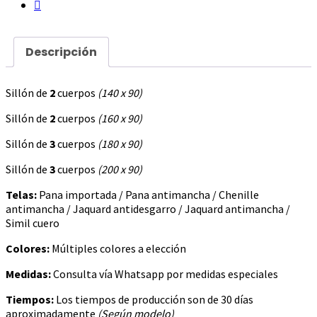
Descripción
Sillón de
2
cuerpos
(140 x 90)
Sillón de
2
cuerpos
(160 x 90)
Sillón de
3
cuerpos
(180 x 90)
Sillón de
3
cuerpos
(200 x 90)
Telas:
Pana importada / Pana antimancha / Chenille
antimancha / Jaquard antidesgarro / Jaquard antimancha /
Simil cuero
Colores:
Múltiples colores a elección
Medidas:
Consulta vía Whatsapp por medidas especiales
Tiempos:
Los tiempos de producción son de 30 días
aproximadamente
(Según modelo)