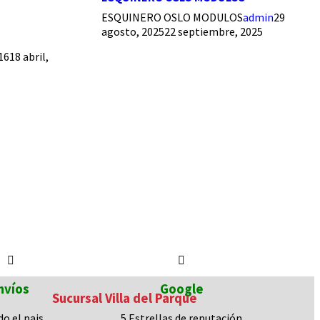
ESQUINERO OSLO MODULOS
admin
29
agosto, 2025
22 septiembre, 2025
16
18 abril,
nvíos
Google
Sucursal Villa del Parque
do el pais
5 Estrellas de
reputación