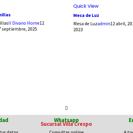
Quick View
illas
Mesa de Luz
illas
Il Divano Home
12
Mesa de Luz
admin
12 abril, 20
7 septiembre, 2025
2023
dad
Whatsapp
E
Sucursal Villa Crespo
tus datos
Consultas
online
A to