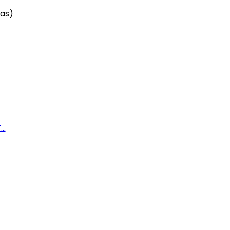
as)
..