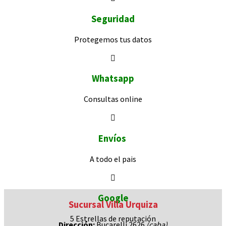
Seguridad
Protegemos
tus datos
Whatsapp
Consultas
online
Envíos
A todo el pais
Google
Sucursal Villa Urquiza
5 Estrellas de
reputación
Dirección:
Bucarelli 2626
(caba)