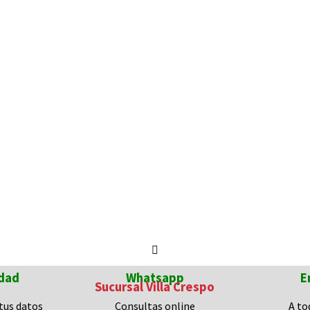
dad
Whatsapp
E
Sucursal Villa Crespo
tus datos
Consultas
online
A to