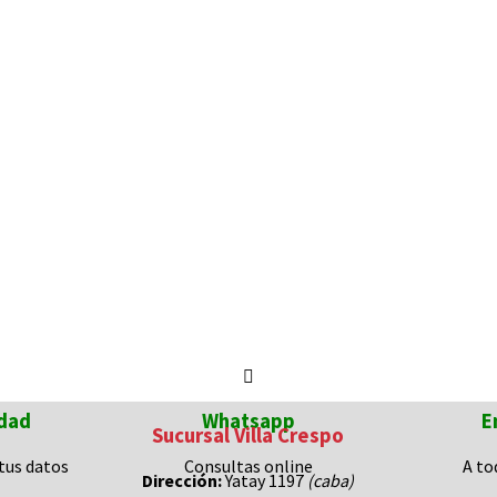
dad
Whatsapp
E
Sucursal Villa Crespo
tus datos
Consultas
online
A to
Dirección:
Yatay 1197
(caba)